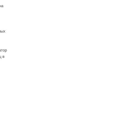
на
ных
атор
ц в