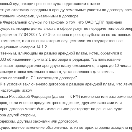
ионный суд находит решение суда подлежащим отмене.
стцом ответчику переданы в аренду земельные участки по договору аре
стровыми номерами, указанными в договоре.
е Федеральной службы по тарифам о том, что ОАО "ДГК" признано
осуществляющим деятельность в сфере услуг по передаче тепловой эне
рифам от 27.04.2007 N 79-Э включено в реестр субъектов естественных
 комплексе, в отношении которых осуществляется государственное
рационным номером 14.1.2.
твенным, влияющим на размер арендной платы, истец обратился к
003 об изменении пункта 2.1 договора в редакции: "за пользование
чивает арендодателю арендную плату ежемесячно, в срок до 10 числа
размере ставки земельного налога, установленного для земель
становленной п. 7.1 настоящего договора".
й в условия заключенного договора о размере арендной платы, что яви
 настоящим иском.
декса Российской Федерации (далее - ГК РФ) изменение или расторжение
рон, если иное не предусмотрено кодексом, другими законами или
торон договор может быть изменен или расторгнут по решению суда:
ора другой стороны,
кодексом, другими законами или договором.
 существенное изменение обстоятельств, из которых стороны исходили п