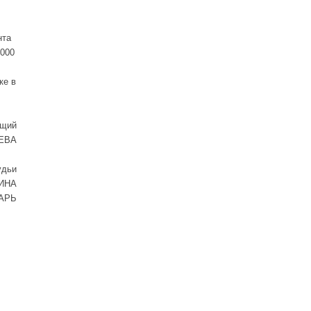
нта
1000
ке в
ющий
ЕВА
удьи
ИНА
АРЬ