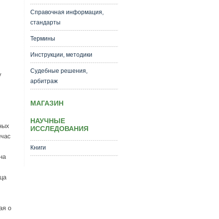
Справочная информация,
стандарты
Термины
Инструкции, методики
Судебные решения,
у
арбитраж
МАГАЗИН
НАУЧНЫЕ
ных
ИССЛЕДОВАНИЯ
йчас
Книги
на
ца
ая о