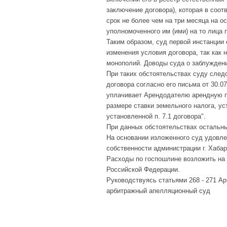
заключение договора), которая в соот
срок не более чем на три месяца на о
уполномоченного им (ими) на то лица
Таким образом, суд первой инстанции
изменения условия договора, так как 
монополий. Доводы суда о заблуждени
При таких обстоятельствах суду следо
договора согласно его письма от 30.0
уплачивает Арендодателю арендную пл
размере ставки земельного налога, у
установленной п. 7.1 договора".
При данных обстоятельствах остальн
На основании изложенного суд удовл
собственности администрации г. Хабар
Расходы по госпошлине возложить на 
Российской Федерации.
Руководствуясь статьями 268 - 271 А
арбитражный апелляционный суд