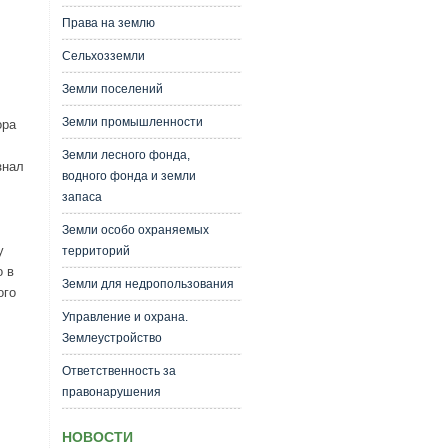
Права на землю
Сельхозземли
Земли поселений
Земли промышленности
ора
Земли лесного фонда,
знал
водного фонда и земли
запаса
Земли особо охраняемых
у
территорий
о в
Земли для недропользования
ого
Управление и охрана.
Землеустройство
Ответственность за
правонарушения
НОВОСТИ