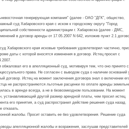
невосточная генерирующая компания" (далее - ОАО "ДГК", общество,
ражный суд Хабаровского края с иском к городскому округу "Город
ципальной собственности администрации г. Хабаровска (далее - ДМС,
менений в договор аренды от 17.05.2007 N 642, изложив пункт 2.1 догов
суд Хабаровского края исковые требования удовлетворил частично, при
кроме даты с которой вносятся изменения в договор. Истец просил с
4.2007.
 обжаловал его в апелляционный суд, мотивируя тем, что оно принято с
цессуального права. Не согласен с выводом суда о наличии оснований 
ый договор. Истец на момент заключения договора знал о включении ег
стца не распространяются льготные расценки по оплате аренды земельн
дилась в аренде всегда, а не в безвозмездном пользовании. На момент
н, устанавливающий другой размер арендной платы, чем просил истец.
ента его принятия, а суд распространил действие решения суда назад.
е отказать.
нной жалобы. Просит оставить ее без удовлетворения. Решение суда
доводы апелляционной жалобы и возражения, заслушав представителей