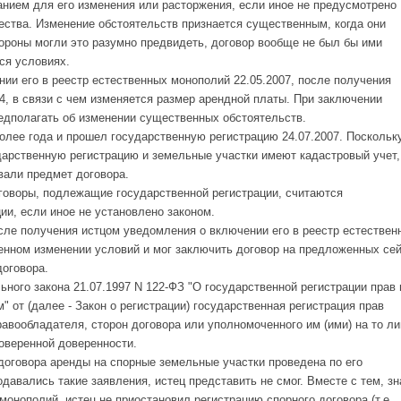
анием для его изменения или расторжения, если иное не предусмотрено
ества. Изменение обстоятельств признается существенным, когда они
тороны могли это разумно предвидеть, договор вообще не был бы ими
ся условиях.
нии его в реестр естественных монополий 22.05.2007, после получения
4, в связи с чем изменяется размер арендной платы. При заключении
редполагать об изменении существенных обстоятельств.
олее года и прошел государственную регистрацию 24.07.2007. Поскольк
арственную регистрацию и земельные участки имеют кадастровый учет,
вали предмет договора.
оговоры, подлежащие государственной регистрации, считаются
ии, если иное не установлено законом.
сле получения истцом уведомления о включении его в реестр естествен
венном изменении условий и мог заключить договор на предложенных се
договора.
ьного закона 21.07.1997 N 122-ФЗ "О государственной регистрации прав 
 от (далее - Закон о регистрации) государственная регистрация прав
авообладателя, сторон договора или уполномоченного им (ими) на то ли
товеренной доверенности.
 договора аренды на спорные земельные участки проведена по его
давались такие заявления, истец представить не смог. Вместе с тем, зн
монополий, истец не приостановил регистрацию спорного договора (т.е.