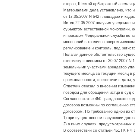
сторон, Шестой арбитражный апелляц
Материалами дела установлено, что и
от 17.05.2007 N 642 площадью и када
Истец 22.05.2007 получил уведомлени
субъектом естественной монополии, 
и приказом Федеральной службы по та
монополий в топливно-энергетическом
регулирование и контроль, под регист
Полагая данное обстоятельство сущес
ответчику с письмом от 30.07.2007 N 1
земельными участками арендатор упла
текущего месяца за текущий месяц в 
промышленности, энергетики с даты, у
Ответчик отказал о внесении изменени
поводом для обращения истца в суд с
Согласно статье 450 Гражданского ко
договора возможны по соглашению сто
договором. По требованию одной из с
1) при существенном нарушении догов
2) в иных случаях, предусмотренных 
В соответствии со статьей 451 ГК РФ