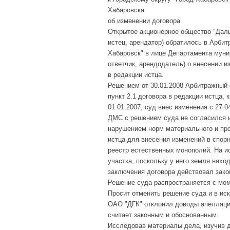
Хабаровска
об изменении договора
Открытое акционерное общество "Даль
истец, арендатор) обратилось в Арбит
Хабаровск" в лице Департамента муни
ответчик, арендодатель) о внесении из
в редакции истца.
Решением от 30.01.2008 Арбитражный 
пункт 2.1 договора в редакции истца, 
01.01.2007, суд внес изменения с 27.0
ДМС с решением суда не согласился и
нарушением норм материального и про
истца для внесения изменений в спорн
реестр естественных монополий. На и
участка, поскольку у него земля нахо
заключения договора действовал зако
Решение суда распространяется с мом
Просит отменить решение суда и в иск
ОАО "ДГК" отклонил доводы апелляцио
считает законным и обоснованным.
Исследовав материалы дела, изучив 