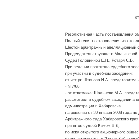
от
Резолютивная часть постановления об
Полный текст постановления изготовле
Шестой арбитражный апелляционный с
Председательствующего Малышевой Л
Судей Головниной Е.Н., Ротаря С.Б.
При ведении протокола судебного зас
при участии в судебном заседании:
от истца: Штанова Н.А. представитель
- N 7/66;
- от ответчика: Шальнева М.А. предст
рассмотрел в судебном заседании ап
администрации г. Хабаровска
на решение от 30 января 2008 года по
Арбитражного суда Хабаровского края
принятое судьей Кимом В.Д.
по иску открытого акционерного обще
к городскому округу "Город Хабаровск