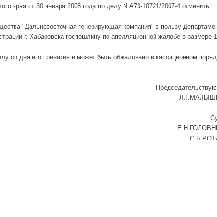
го края от 30 января 2008 года по делу N А73-10721/2007-4 отменить.
бщества "Дальневосточная генерирующая компания" в пользу Департаме
трации г. Хабаровска госпошлину по апелляционной жалобе в размере 
илу со дня его принятия и может быть обжаловано в кассационном поряд
Председательству
Л.Г.МАЛЫШ
С
Е.Н.ГОЛОВН
С.Б.РОТ