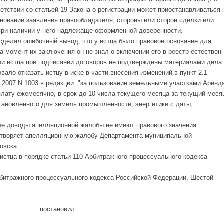
ветствии со статьей 19 Закона о регистрации может приостанавливаться 
сновании заявления правообладателя, стороны или сторон сделки или
 при наличии у него надлежаще оформленной доверенности.
 сделал ошибочный вывод, что у истца было правовое основание для
на момент их заключения он не знал о включении его в реестр естествен
и истца при подписании договоров не подтверждены материалами дела.
вало отказать истцу в иске в части внесения изменений в пункт 2.1
7.2007 N 1003 в редакции: "за пользование земельными участками Аренд
ату ежемесячно, в срок до 10 числа текущего месяца за текущий меся
становленного для земель промышленности, энергетики с даты,
ые доводы апелляционной жалобы не имеют правового значения.
етворяет апелляционную жалобу Департамента муниципальной
овска.
истца в порядке статьи 110 Арбитражного процессуального кодекса
рбитражного процессуального кодекса Российской Федерации, Шестой
постановил: