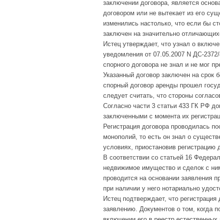
заключении договора, является основ
договором или не вытекает из его сущ
изменились настолько, что если бы с
заключен на значительно отличающих
Истец утверждает, что узнал о включе
уведомления от 07.05.2007 N ДС-2372/
спорного договора не знал и не мог п
Указанный договор заключен на срок б
спорный договор аренды прошел госуд
следует считать, что стороны согласо
Согласно части 3 статьи 433 ГК РФ д
заключенными с момента их регистрац
Регистрация договора проводилась по
монополий, то есть он знал о сущест
условиях, приостановив регистрацию 
В соответствии со статьей 16 Федерал
недвижимое имущество и сделок с ним"
проводится на основании заявления пр
при наличии у него нотариально удос
Истец подтверждает, что регистрация
заявлению. Документов о том, когда по
включении его в реестр естественных 