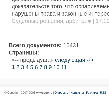
доказательств того, что оспаривае
нарушены права и законные интерес
Судебные решения, арбитраж | 17.10
Всего документов:
10431
Страницы:
<-- предыдущая
следующая -->
1
2
3
4
5
6
7
8
9
10
11
© Copyright 2007-2008
www.eup.ru
|
О проекте
|
Контакты
|
Реклама
|
RSS
|